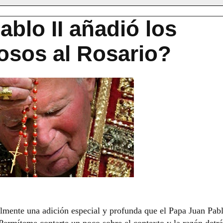
blo II añadió los
osos al Rosario?
lmente una adición especial y profunda que el Papa Juan Pabl
 Permíteme contarte un poco sobre el contexto y la razón detrá