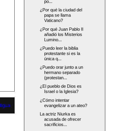
po...
¿Por qué la ciudad del
papa se llama
Vaticano?
¿Por qué Juan Pablo II
añadió los Misterios
Lumino...
¿Puedo leer la biblia
protestante si es la
única q...
¿Puedo orar junto a un
hermano separado
(protestan...
¿El pueblo de Dios es
Israel o la Iglesia?
¿Cómo intentar
tigua
evangelizar a un ateo?
La actriz Niurka es
acusada de ofrecer
sacrificios...