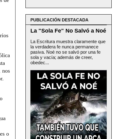
PUBLICACIÓN DESTACADA
La "Sola Fe" No Salvó a Noé
rios
La Escritura muestra claramente que
la verdadera fe nunca permanece
pasiva. Noé no se salvó por una fe
ólica
sola y vacía; además de creer,
sta
obedec...
, nos
r.
io
gua
es o