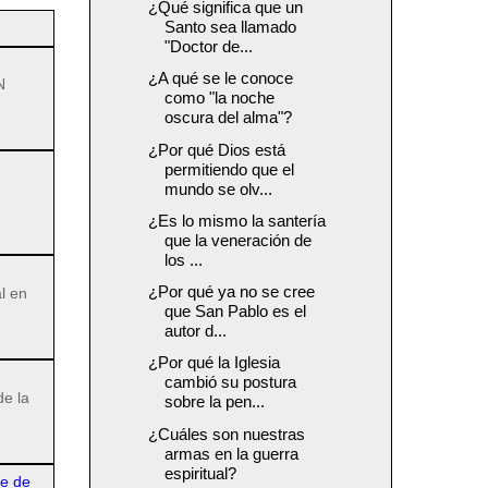
¿Qué significa que un
Santo sea llamado
"Doctor de...
¿A qué se le conoce
N
como "la noche
oscura del alma"?
¿Por qué Dios está
permitiendo que el
mundo se olv...
¿Es lo mismo la santería
que la veneración de
los ...
¿Por qué ya no se cree
l en
que San Pablo es el
autor d...
¿Por qué la Iglesia
cambió su postura
de la
sobre la pen...
¿Cuáles son nuestras
armas en la guerra
espiritual?
re de