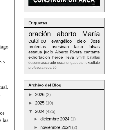
Etiquetas
oración
aborto
María
católico
evangélico
cielo
José
iago
profecías
asesinan
falso
falsas
estatua
judío
Alberto
Rivera
cantante
exhortación
héroe
lleva
Smith
batallas
z y
desenmascarado
escultor
gaudete. exsultate
profesora
repartió
Archivo del Blog
ual.
.
►
2026
(2)
►
2025
(10)
▼
2024
(425)
Nos
►
diciembre 2024
(1)
 las
►
noviembre 2024
(2)