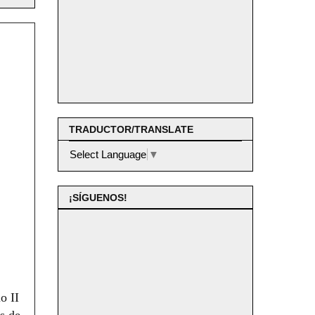
TRADUCTOR/TRANSLATE
Select Language
▼
¡SÍGUENOS!
o II
s de