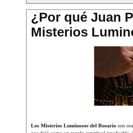
¿Por qué Juan Pa
Misterios Lumin
Los Misterios Luminosos del Rosario
son rea
nos dejó como un regalo espiritual invaluable.