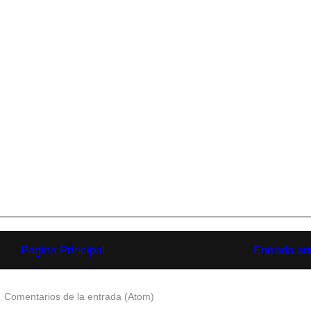
Página Principal
Entrada an
:
Comentarios de la entrada (Atom)