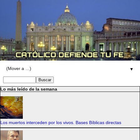
▼
Lo más leído de la semana
Los muertos interceden por los vivos. Bases Bíblicas directas