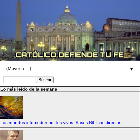
▼
Lo más leído de la semana
Los muertos interceden por los vivos. Bases Bíblicas directas