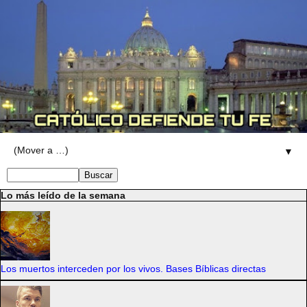
▼
Lo más leído de la semana
Los muertos interceden por los vivos. Bases Bíblicas directas