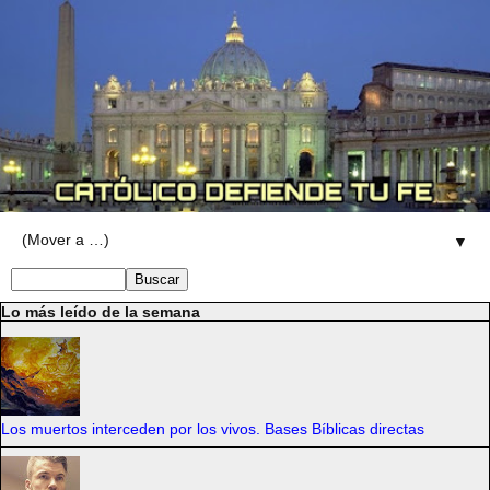
▼
Lo más leído de la semana
Los muertos interceden por los vivos. Bases Bíblicas directas