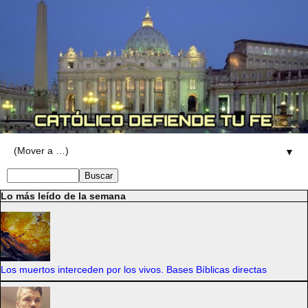
▼
Lo más leído de la semana
Los muertos interceden por los vivos. Bases Bíblicas directas