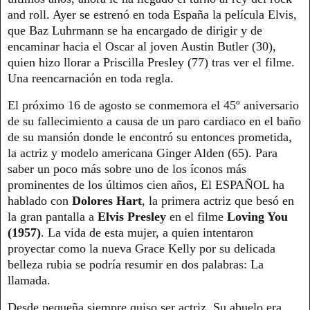
and roll. Ayer se estrenó en toda España la película Elvis,
que Baz Luhrmann se ha encargado de dirigir y de
encaminar hacia el Oscar al joven Austin Butler (30),
quien hizo llorar a Priscilla Presley (77) tras ver el filme.
Una reencarnación en toda regla.
El próximo 16 de agosto se conmemora el 45º aniversario
de su fallecimiento a causa de un paro cardiaco en el baño
de su mansión donde le encontró su entonces prometida,
la actriz y modelo americana Ginger Alden (65). Para
saber un poco más sobre uno de los íconos más
prominentes de los últimos cien años, El ESPAÑOL ha
hablado con
Dolores Hart
, la primera actriz que besó en
la gran pantalla a
Elvis Presley
en el filme
Loving You
(1957)
. La vida de esta mujer, a quien intentaron
proyectar como la nueva Grace Kelly por su delicada
belleza rubia se podría resumir en dos palabras: La
llamada.
Desde pequeña siempre quiso ser actriz. Su abuelo era