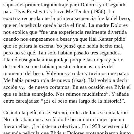
supuso el primer largometraje para Dolores y el segundo
para Elvis Presley tras Love Me Tender (1956). La
exactriz recuerda que la primera secuencia fue la del beso,
que en la película queda hacia el final. La madre Dolores
nos explica que “fue una experiencia realmente divertida
cuando nos empezamos a besar ya que Hal Kanter pidió
que se parara la escena. Yo pensé que había hecho mal,
pero no sé qué. Tan solo habían pasado tres segundos.
Llamó enseguida a maquillaje porque las orejas y parte
del cuello se me habían puesto coloradas a raíz del
momento del beso. Volvimos a rodar y tuvimos que parar.
Me había puesto roja de nuevo (risas). Hal volvió a decir
acción y… de nuevo cortamos. En esa ocasión era Elvis el
que se había sonrojado. Nos reímos muchísimo”. Y añade
entre carcajadas: “¡Es el beso más largo de la historia!”.
Cuando la película se estrenó, miles de fans se enfadaron.
No toleraban que a su ídolo le besara otra mujer que no
fueran ellas. ¡La histeria colectiva!. En 1958 se estrenó la
segunda película que Elvis y Dolores protagonizaron junto