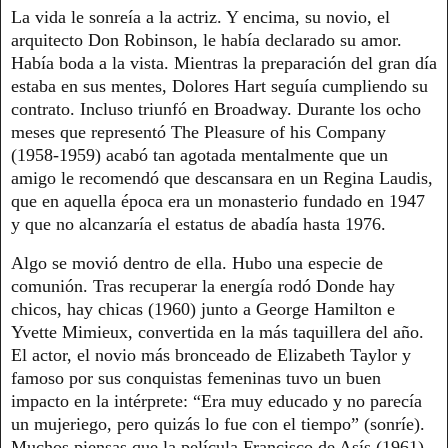
La vida le sonreía a la actriz. Y encima, su novio, el
arquitecto Don Robinson, le había declarado su amor.
Había boda a la vista. Mientras la preparación del gran día
estaba en sus mentes, Dolores Hart seguía cumpliendo su
contrato. Incluso triunfó en Broadway. Durante los ocho
meses que representó The Pleasure of his Company
(1958-1959) acabó tan agotada mentalmente que un
amigo le recomendó que descansara en un Regina Laudis,
que en aquella época era un monasterio fundado en 1947
y que no alcanzaría el estatus de abadía hasta 1976.
Algo se movió dentro de ella. Hubo una especie de
comunión. Tras recuperar la energía rodó Donde hay
chicos, hay chicas (1960) junto a George Hamilton e
Yvette Mimieux, convertida en la más taquillera del año.
El actor, el novio más bronceado de Elizabeth Taylor y
famoso por sus conquistas femeninas tuvo un buen
impacto en la intérprete: “Era muy educado y no parecía
un mujeriego, pero quizás lo fue con el tiempo” (sonríe).
Muchos piensas que la película Francisco de Asís (1961)