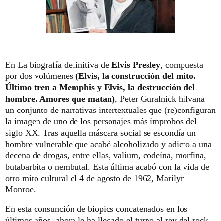
En La biografía definitiva de
Elvis Presley
, compuesta
por dos volúmenes
(Elvis, la construcción del mito.
Último tren a Memphis y Elvis, la destrucción del
hombre. Amores que matan)
, Peter Guralnick hilvana
un conjunto de narrativas intertextuales que (re)configuran
la imagen de uno de los personajes más ímprobos del
siglo XX. Tras aquella máscara social se escondía un
hombre vulnerable que acabó alcoholizado y adicto a una
decena de drogas, entre ellas, valium, codeína, morfina,
butabarbita o nembutal. Esta última acabó con la vida de
otro mito cultural el 4 de agosto de 1962, Marilyn
Monroe.
En esta consunción de biopics concatenados en los
últimos años, ahora le ha llegado el turno al rey del rock