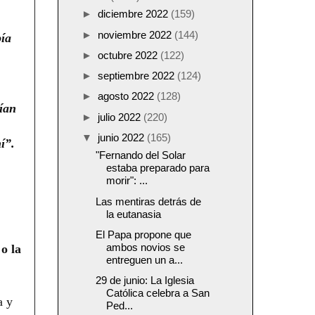
►
diciembre 2022
(159)
►
noviembre 2022
(144)
bía
►
octubre 2022
(122)
►
septiembre 2022
(124)
►
agosto 2022
(128)
nían
►
julio 2022
(220)
▼
junio 2022
(165)
í”.
"Fernando del Solar
estaba preparado para
morir": ...
Las mentiras detrás de
la eutanasia
El Papa propone que
ambos novios se
o la
entreguen un a...
29 de junio: La Iglesia
Católica celebra a San
a y
Ped...