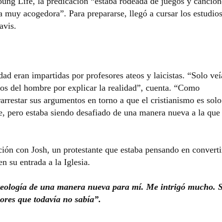
ung Life, la predicación “estaba rodeada de juegos y cancion
 muy acogedora”. Para prepararse, llegó a cursar los estudio
avis.
dad eran impartidas por profesores ateos y laicistas. “Solo veí
tos del hombre por explicar la realidad”, cuenta. “Como
arrestar sus argumentos en torno a que el cristianismo es sol
e, pero estaba siendo desafiado de una manera nueva a la que
ón con Josh, un protestante que estaba pensando en converti
n su entrada a la Iglesia.
 teología de una manera nueva para mí. Me intrigó mucho. S
ores que todavía no sabía”.