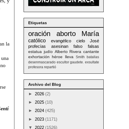
es, y
s
Etiquetas
oración
aborto
María
católico
evangélico
cielo
José
an la
profecías
asesinan
falso
falsas
estatua
judío
Alberto
Rivera
cantante
exhortación
héroe
lleva
Smith
batallas
o una
desenmascarado
escultor
gaudete. exsultate
 no
profesora
repartió
Archivo del Blog
rse
►
2026
(2)
►
2025
(10)
entí
►
2024
(425)
►
2023
(1171)
▼
2022
(1526)