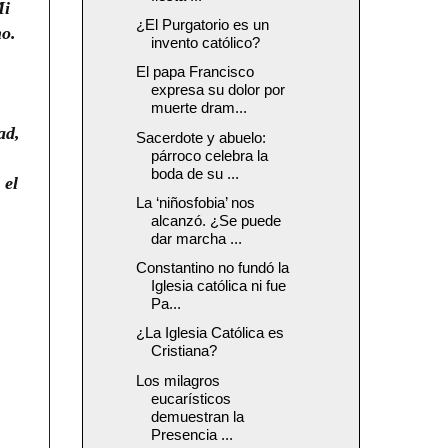
i
¿El Purgatorio es un
ho.
invento católico?
El papa Francisco
expresa su dolor por
muerte dram...
ad,
Sacerdote y abuelo:
párroco celebra la
boda de su ...
 el
La ‘niñosfobia’ nos
alcanzó. ¿Se puede
dar marcha ...
Constantino no fundó la
Iglesia católica ni fue
Pa...
¿La Iglesia Católica es
Cristiana?
Los milagros
eucarísticos
demuestran la
Presencia ...