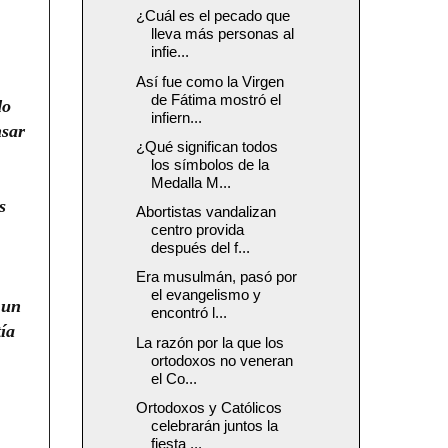
¿Cuál es el pecado que
lleva más personas al
infie...
Así fue como la Virgen
de Fátima mostró el
do
infiern...
nsar
¿Qué significan todos
los símbolos de la
Medalla M...
s
Abortistas vandalizan
centro provida
después del f...
Era musulmán, pasó por
el evangelismo y
 un
encontró l...
tía
La razón por la que los
ortodoxos no veneran
el Co...
Ortodoxos y Católicos
celebrarán juntos la
fiesta ...