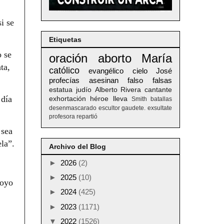
i se
Etiquetas
o se
oración
aborto
María
ta,
católico
evangélico
cielo
José
profecías
asesinan
falso
falsas
estatua
judío
Alberto
Rivera
cantante
 día
exhortación
héroe
lleva
Smith
batallas
desenmascarado
escultor
gaudete. exsultate
profesora
repartió
 sea
ela”.
Archivo del Blog
►
2026
(2)
►
2025
(10)
poyo
►
2024
(425)
►
2023
(1171)
▼
2022
(1526)