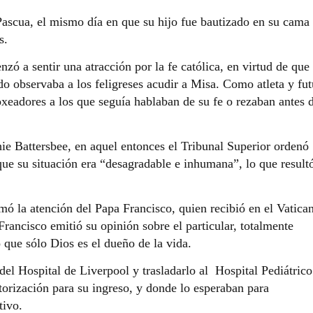
Pascua, el mismo día en que su hijo fue bautizado en su cama
s.
ó a sentir una atracción por la fe católica, en virtud de que
udo observaba a los feligreses acudir a Misa. Como atleta y fu
xeadores a los que seguía hablaban de su fe o rezaban antes 
hie Battersbee, en aquel entonces el Tribunal Superior ordenó
r que su situación era “desagradable e inhumana”, lo que result
mó la atención del Papa Francisco, quien recibió en el Vatica
rancisco emitió su opinión sobre el particular, totalmente
o que sólo Dios es el dueño de la vida.
 del Hospital de Liverpool y trasladarlo al Hospital Pediátrico
rización para su ingreso, y donde lo esperaban para
tivo.