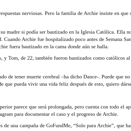
espuestas nerviosas. Pero la familia de Archie insiste en que s
u madre si podía ser bautizado en la Iglesia Católica. Ella n
d. Cuando Archie fue hospitalizado poco antes de Semana San
chie fuera bautizado en la cama donde aún se halla.
s, y Tom, de 22, también fueron bautizados como católicos al
do de tener muerte cerebral –ha dicho Dance-. Puede que no
de que pueda vivir una vida feliz después de esto, quiero dárs
perior parece que será prolongada, pero cuenta con todo el a
tagram para documentar el caso y el progreso de Archie.
vés de una campaña de GoFundMe, “Solo para Archie”, que ha