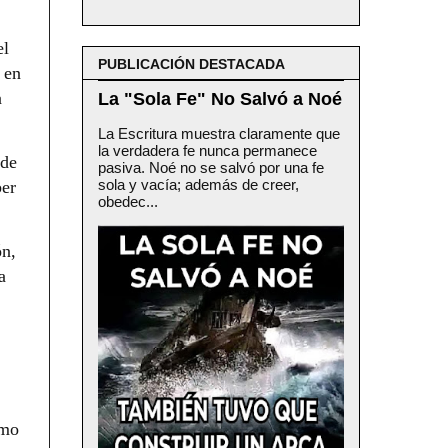
el
PUBLICACIÓN DESTACADA
 en
a
La "Sola Fe" No Salvó a Noé
La Escritura muestra claramente que
la verdadera fe nunca permanece
 de
pasiva. Noé no se salvó por una fe
sola y vacía; además de creer,
ber
obedec...
ón,
a
omo