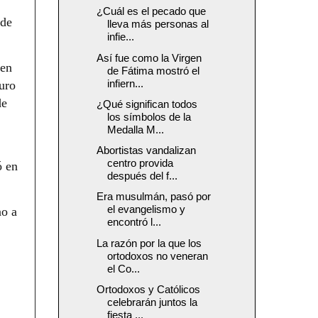
¿Cuál es el pecado que
 de
lleva más personas al
infie...
Así fue como la Virgen
 en
de Fátima mostró el
infiern...
turo
de
¿Qué significan todos
los símbolos de la
Medalla M...
Abortistas vandalizan
centro provida
ó en
después del f...
Era musulmán, pasó por
el evangelismo y
no a
encontró l...
La razón por la que los
ortodoxos no veneran
el Co...
Ortodoxos y Católicos
celebrarán juntos la
fiesta ...