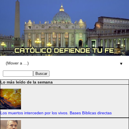
▼
Lo más leído de la semana
Los muertos interceden por los vivos. Bases Bíblicas directas