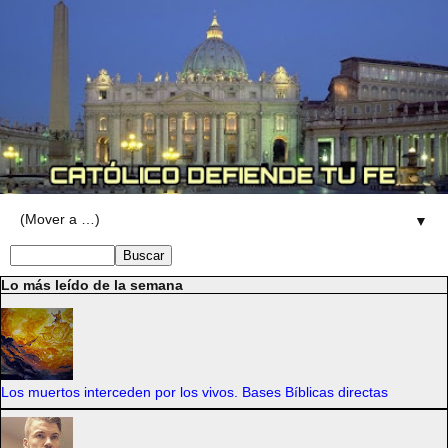
▼
Lo más leído de la semana
Los muertos interceden por los vivos. Bases Bíblicas directas