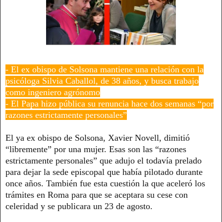
- El ex obispo de Solsona mantiene una relación con la
psicóloga Silvia Caballol, de 38 años, y busca trabajo
como ingeniero agrónomo
- El Papa hizo pública su renuncia hace dos semanas “por
razones estrictamente personales”
El ya ex obispo de Solsona, Xavier Novell, dimitió
“libremente” por una mujer. Esas son las “razones
estrictamente personales” que adujo el todavía prelado
para dejar la sede episcopal que había pilotado durante
once años. También fue esta cuestión la que aceleró los
trámites en Roma para que se aceptara su cese con
celeridad y se publicara un 23 de agosto.