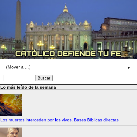
▼
Lo más leído de la semana
Los muertos interceden por los vivos. Bases Bíblicas directas