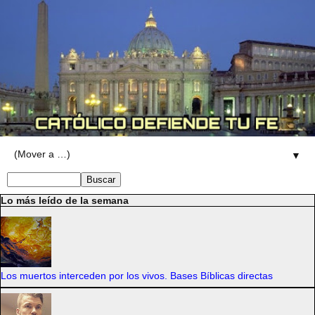
▼
Lo más leído de la semana
Los muertos interceden por los vivos. Bases Bíblicas directas