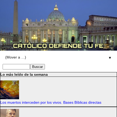
▼
Lo más leído de la semana
Los muertos interceden por los vivos. Bases Bíblicas directas