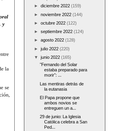
►
diciembre 2022
(159)
►
noviembre 2022
(144)
oral
►
octubre 2022
(122)
, y
►
septiembre 2022
(124)
►
agosto 2022
(128)
►
julio 2022
(220)
entre
▼
junio 2022
(165)
"Fernando del Solar
de la
estaba preparado para
morir": ...
Las mentiras detrás de
ue se
la eutanasia
ción,
El Papa propone que
ambos novios se
entreguen un a...
29 de junio: La Iglesia
Católica celebra a San
Ped...