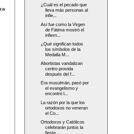
¿Cuál es el pecado que
rca
lleva más personas al
infie...
Así fue como la Virgen
de Fátima mostró el
infiern...
¿Qué significan todos
los símbolos de la
Medalla M...
Abortistas vandalizan
centro provida
después del f...
Era musulmán, pasó por
el evangelismo y
encontró l...
La razón por la que los
ortodoxos no veneran
el Co...
Ortodoxos y Católicos
celebrarán juntos la
fiesta ...