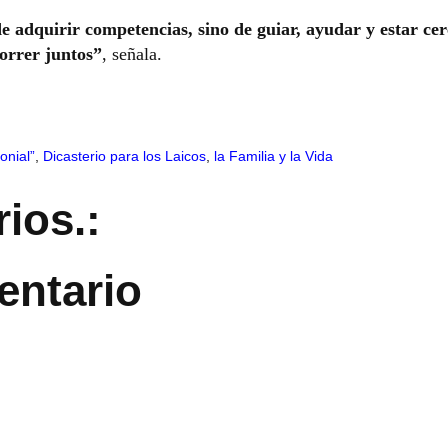
de adquirir competencias, sino de guiar, ayudar y estar ce
orrer juntos”
, señala.
onial”
,
Dicasterio para los Laicos
,
la Familia y la Vida
ios.:
entario