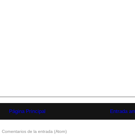
Página Principal
Entrada an
:
Comentarios de la entrada (Atom)