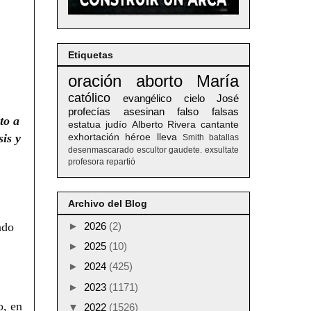
Etiquetas
oración
aborto
María
católico
evangélico
cielo
José
profecías
asesinan
falso
falsas
to a
estatua
judío
Alberto
Rivera
cantante
sis y
exhortación
héroe
lleva
Smith
batallas
desenmascarado
escultor
gaudete. exsultate
profesora
repartió
Archivo del Blog
ado
►
2026
(2)
►
2025
(10)
►
2024
(425)
►
2023
(1171)
o, en
▼
2022
(1526)