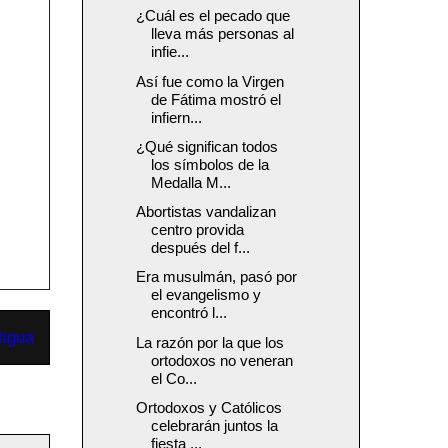
¿Cuál es el pecado que
lleva más personas al
infie...
Así fue como la Virgen
de Fátima mostró el
infiern...
¿Qué significan todos
los símbolos de la
Medalla M...
Abortistas vandalizan
centro provida
después del f...
Era musulmán, pasó por
el evangelismo y
encontró l...
tigua
La razón por la que los
ortodoxos no veneran
el Co...
Ortodoxos y Católicos
celebrarán juntos la
fiesta ...