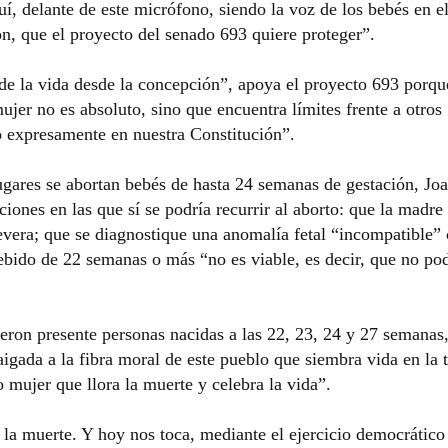
uí, delante de este micrófono, siendo la voz de los bebés en e
n, que el proyecto del senado 693 quiere proteger”.
a de la vida desde la concepción”, apoya el proyecto 693 porqu
ujer no es absoluto, sino que encuentra límites frente a otros
o expresamente en nuestra Constitución”.
ugares se abortan bebés de hasta 24 semanas de gestación, Jo
iones en las que sí se podría recurrir al aborto: que la madre 
evera; que se diagnostique una anomalía fetal “incompatible”
ebido de 22 semanas o más “no es viable, es decir, que no pod
eron presente personas nacidas a las 22, 23, 24 y 27 semanas,
gada a la fibra moral de este pueblo que siembra vida en la t
 mujer que llora la muerte y celebra la vida”.
 la muerte. Y hoy nos toca, mediante el ejercicio democrático