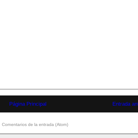
Página Principal
Entrada an
:
Comentarios de la entrada (Atom)