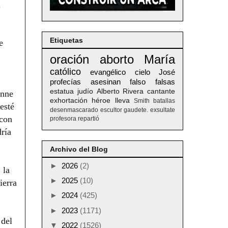
l
Etiquetas
e
oración
aborto
María
católico
evangélico
cielo
José
profecías
asesinan
falso
falsas
estatua
judío
Alberto
Rivera
cantante
anne
exhortación
héroe
lleva
Smith
batallas
esté
desenmascarado
escultor
gaudete. exsultate
 con
profesora
repartió
ría
Archivo del Blog
►
2026
(2)
 la
►
2025
(10)
ierra
►
2024
(425)
►
2023
(1171)
 del
▼
2022
(1526)