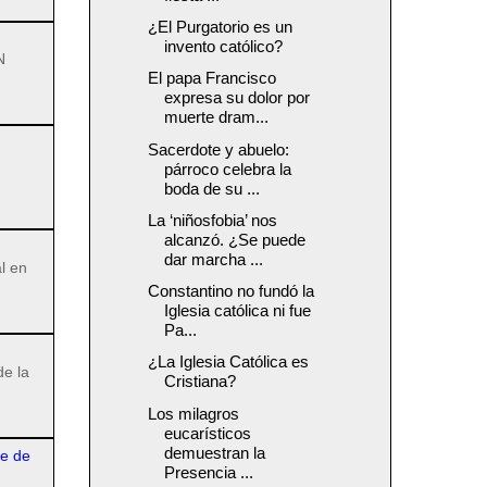
¿El Purgatorio es un
invento católico?
N
El papa Francisco
expresa su dolor por
muerte dram...
Sacerdote y abuelo:
párroco celebra la
boda de su ...
La ‘niñosfobia’ nos
alcanzó. ¿Se puede
dar marcha ...
l en
Constantino no fundó la
Iglesia católica ni fue
Pa...
¿La Iglesia Católica es
de la
Cristiana?
Los milagros
eucarísticos
demuestran la
re de
Presencia ...