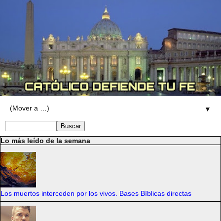
▼
Lo más leído de la semana
Los muertos interceden por los vivos. Bases Bíblicas directas