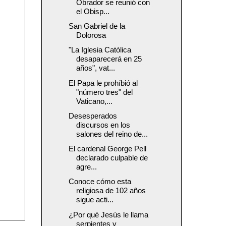
Obrador se reunió con
el Obisp...
San Gabriel de la
Dolorosa
"La Iglesia Católica
desaparecerá en 25
años", vat...
El Papa le prohíbió al
"número tres" del
Vaticano,...
Desesperados
discursos en los
salones del reino de...
El cardenal George Pell
declarado culpable de
agre...
Conoce cómo esta
religiosa de 102 años
sigue acti...
¿Por qué Jesús le llama
serpientes y