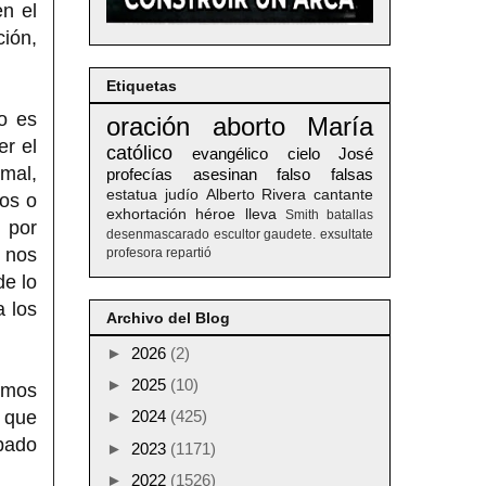
n el
ión,
Etiquetas
no es
oración
aborto
María
er el
católico
evangélico
cielo
José
 mal,
profecías
asesinan
falso
falsas
estatua
judío
Alberto
Rivera
cantante
ios o
exhortación
héroe
lleva
Smith
batallas
 por
desenmascarado
escultor
gaudete. exsultate
s nos
profesora
repartió
de lo
a los
Archivo del Blog
►
2026
(2)
►
2025
(10)
emos
o que
►
2024
(425)
abado
►
2023
(1171)
►
2022
(1526)