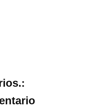
ios.:
entario