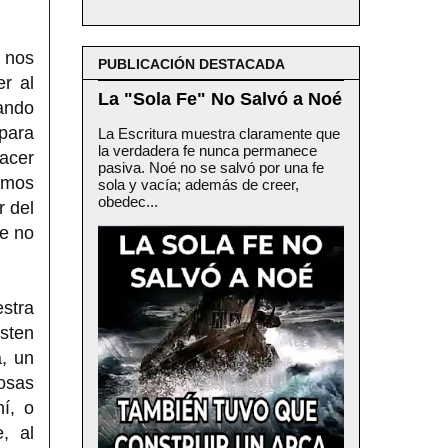
 nos
PUBLICACIÓN DESTACADA
r al
La "Sola Fe" No Salvó a Noé
ando
 para
La Escritura muestra claramente que
la verdadera fe nunca permanece
hacer
pasiva. Noé no se salvó por una fe
amos
sola y vacía; además de creer,
obedec...
r del
ue no
estra
isten
, un
osas
í, o
, al