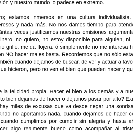
sión y nuestro mundo lo padece en extremo.
o; estamos inmersos en una cultura individualista,
tereses y nada más. No nos damos tiempo para atende
uántas veces justificamos nuestras omisiones argument
nero, no quiero, no estoy disponible para alguien, ni
o grillo; me da flojera, ó simplemente no me interesa 
 NO hacer males basta. Recordemos que no sólo est
bién cuando dejamos de buscar, de ver y actuar a favo
que hicieron, pero no ven el bien que pueden hacer y q
la felicidad propia. Hacer el bien a los demás y a nu
nto bien dejamos de hacer o dejamos pasar por alto? Ex
, hay miles de excusas que va desde negar una sonrisa
cuando no aportamos nada, cuando dejamos de hacer c
 cuando cumplimos por cumplir sin alegría y hasta ah
er algo realmente bueno como acompañar al triste