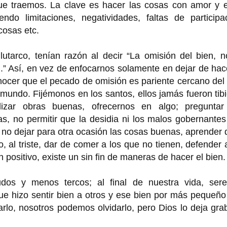
que traemos. La clave es hacer las cosas con amor y e
o limitaciones, negatividades, faltas de participac
osas etc.
lutarco, tenían razón al decir “La omisión del bien, 
.” Así, en vez de enfocarnos solamente en dejar de hac
ocer que el pecado de omisión es pariente cercano del
 mundo. Fijémonos en los santos, ellos jamás fueron tib
izar obras buenas, ofrecernos en algo; preguntar
as, no permitir que la desidia ni los malos gobernante
no dejar para otra ocasión las cosas buenas, aprender 
 al triste, dar de comer a los que no tienen, defender 
 positivo, existe un sin fin de maneras de hacer el bien.
s y menos tercos; al final de nuestra vida, ser
ue hizo sentir bien a otros y ese bien por más pequeñ
arlo, nosotros podemos olvidarlo, pero Dios lo deja gr