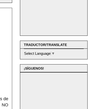
TRADUCTOR/TRANSLATE
Select Language
▼
¡SÍGUENOS!
es de
e NO