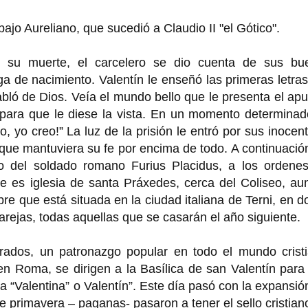
jo Aureliano, que sucedió a Claudio II "el Gótico".
o su muerte, el carcelero se dio cuenta de sus bu
ga de nacimiento. Valentín le enseñó las primeras letras
abló de Dios. Veía el mundo bello que le presenta el ap
 para que le diese la vista. En un momento determinad
o, yo creo!” La luz de la prisión le entró por sus inocen
jo que mantuviera su fe por encima de todo. A continuación
 del soldado romano Furius Placidus, a los ordenes
e es iglesia de santa Práxedes, cerca del Coliseo, au
e que está situada en la ciudad italiana de Terni, en 
 parejas, todas aquellas que se casarán el año siguiente.
ados, un patronazgo popular en todo el mundo cristi
n Roma, se dirigen a la Basílica de san Valentín para
“Valentina” o Valentín”. Este día pasó con la expansió
de primavera – paganas- pasaron a tener el sello cristian