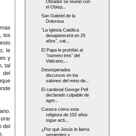
Obrador se reunió con
el Obisp...
San Gabriel de la
Dolorosa
enas
"La Iglesia Católica
, los
desaparecerá en 25
años", vat...
uesto
o, le
El Papa le prohíbió al
"número tres" del
tes y
Vaticano,...
, tal
Desesperados
 del
discursos en los
nque
salones del reino de...
donde
El cardenal George Pell
declarado culpable de
agre...
Conoce cómo esta
ano.
religiosa de 102 años
 orar
sigue acti...
n del
¿Por qué Jesús le llama
o.
serpientes y