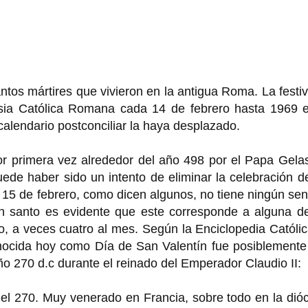
ntos mártires que vivieron en la antigua Roma. La festi
lesia Católica Romana cada 14 de febrero hasta 1969 e
l calendario postconciliar la haya desplazado.
or primera vez alrededor del año 498 por el Papa Gelas
uede haber sido un intento de eliminar la celebración d
 15 de febrero, como dicen algunos, no tiene ningún sen
un santo es evidente que este corresponde a alguna de
, a veces cuatro al mes. Según la Enciclopedia Católic
onocida hoy como Día de San Valentín fue posiblemente
ño 270 d.c durante el reinado del Emperador Claudio II:
 el 270. Muy venerado en Francia, sobre todo en la dió