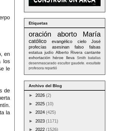
uerpo
Etiquetas
oración
aborto
María
católico
evangélico
cielo
José
profecías
asesinan
falso
falsas
estatua
judío
Alberto
Rivera
cantante
o, en
exhortación
héroe
lleva
Smith
batallas
 los
desenmascarado
escultor
gaudete. exsultate
se le
profesora
repartió
Archivo del Blog
as de
►
2026
(2)
erta
►
2025
(10)
tín.
ta la
►
2024
(425)
►
2023
(1171)
►
2022
(1526)