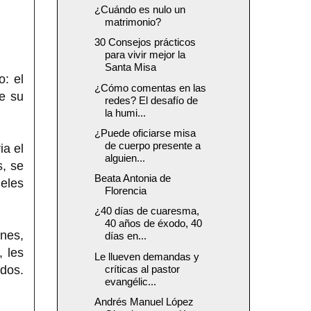
¿Cuándo es nulo un
matrimonio?
30 Consejos prácticos
para vivir mejor la
Santa Misa
o: el
¿Cómo comentas en las
e su
redes? El desafío de
la humi...
¿Puede oficiarse misa
de cuerpo presente a
ia el
alguien...
s, se
Beata Antonia de
ueles
Florencia
¿40 días de cuaresma,
40 años de éxodo, 40
enes,
días en...
, les
Le llueven demandas y
ados.
críticas al pastor
evangélic...
Andrés Manuel López