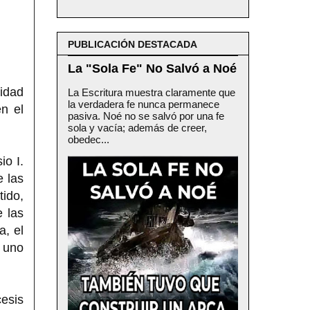
PUBLICACIÓN DESTACADA
La "Sola Fe" No Salvó a Noé
vidad
La Escritura muestra claramente que
la verdadera fe nunca permanece
n el
pasiva. Noé no se salvó por una fe
sola y vacía; además de creer,
obedec...
io I.
e las
tido,
 las
a, el
 uno
cesis