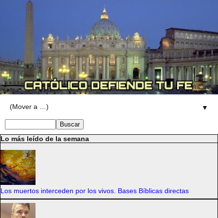
▼
Lo más leído de la semana
Los muertos interceden por los vivos. Bases Bíblicas directas