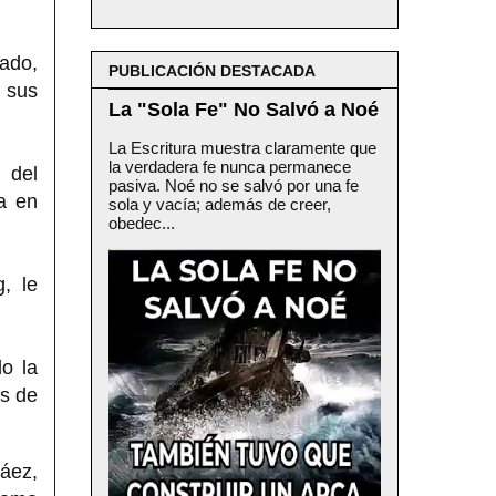
zado,
PUBLICACIÓN DESTACADA
ó sus
La "Sola Fe" No Salvó a Noé
La Escritura muestra claramente que
la verdadera fe nunca permanece
 del
pasiva. Noé no se salvó por una fe
a en
sola y vacía; además de creer,
obedec...
, le
o la
es de
Báez,