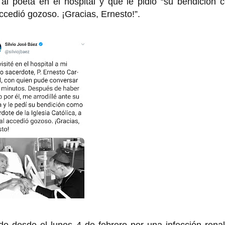
 al poeta en el hospital y que le pidió “su bendición
accedió gozoso. ¡Gracias, Ernesto!”.
do desde el lunes 4 de febrero por una infección rena