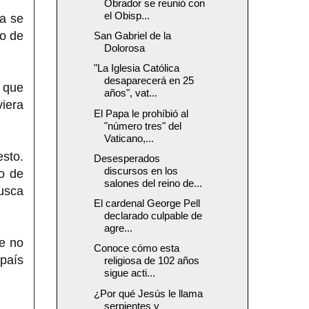
Obrador se reunió con
el Obisp...
a se
no de
San Gabriel de la
Dolorosa
"La Iglesia Católica
desaparecerá en 25
 que
años", vat...
iera
El Papa le prohíbió al
"número tres" del
Vaticano,...
esto.
Desesperados
discursos en los
o de
salones del reino de...
rusca
El cardenal George Pell
declarado culpable de
agre...
ue no
Conoce cómo esta
 país
religiosa de 102 años
sigue acti...
¿Por qué Jesús le llama
serpientes y