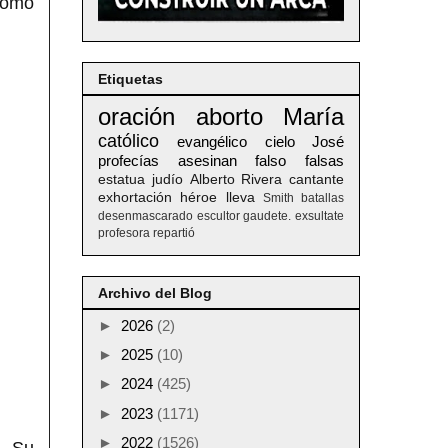
 como
Etiquetas
oración
aborto
María
católico
evangélico
cielo
José
profecías
asesinan
falso
falsas
estatua
judío
Alberto
Rivera
cantante
exhortación
héroe
lleva
Smith
batallas
desenmascarado
escultor
gaudete. exsultate
profesora
repartió
Archivo del Blog
►
2026
(2)
►
2025
(10)
►
2024
(425)
►
2023
(1171)
►
2022
(1526)
l. Su