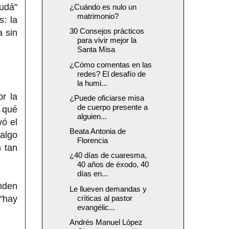
Judá"
¿Cuándo es nulo un
matrimonio?
s: la
30 Consejos prácticos
a sin
para vivir mejor la
Santa Misa
¿Cómo comentas en las
redes? El desafío de
la humi...
r la
¿Puede oficiarse misa
de cuerpo presente a
r qué
alguien...
vó el
Beata Antonia de
 algo
Florencia
n tan
¿40 días de cuaresma,
40 años de éxodo, 40
días en...
nden
Le llueven demandas y
 "hay
críticas al pastor
evangélic...
Andrés Manuel López