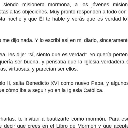
 siendo misionera mormona, a los jóvenes mision
as a las objeciones. Muy pronto responden a todo con 
esta noche y que Él te hable y verás que es verdad lo
me dijo nada. Y lo escribí así en mi diario, sincerament
a, les dije: "sí, siento que es verdad". Yo quería perte
quería ser buena, y pensaba que la Iglesia verdadera 
s, virtuosas, y parecían ser ellos.
lo II, salía Benedicto XVI como nuevo Papa, y alguno
e cómo iba a seguir yo en la Iglesia Católica.
harlas, te invitan a bautizarte como mormón. Para eso
de decir que crees en el Libro de Mormón y que acepta