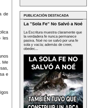
a de
PUBLICACIÓN DESTACADA
La "Sola Fe" No Salvó a Noé
plica
La Escritura muestra claramente que
la verdadera fe nunca permanece
 les
pasiva. Noé no se salvó por una fe
sola y vacía; además de creer,
obedec...
unos
l. Me
osas,
isa e
tigos