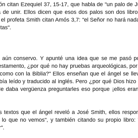
ón citan Ezequiel 37, 15-17, que habla de "un palo de 
 de unir. Ellos dicen que esos dos palos son dos libro
 el profeta Smith citan Amós 3,7: "el Señor no hará nad
tas".
e aún conservo. Y apunté una idea que se me pasó po
testamento, ¿por qué no hay pruebas arqueológicas, po
como con la Biblia?" Ellos enseñan que el ángel se lle
ía leído y traducido al inglés. Pero ¿por qué Dios hizo
 Me daba vergüenza preguntarles eso porque ¡ellos era
 textos que el ángel reveló a José Smith, ellos respo
 lo que no vemos", y también citando su propio libro:
".