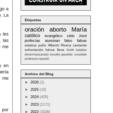
go a
ó. La
Etiquetas
oración
aborto
María
 les
católico
evangélico
cielo
José
 las
profecías
asesinan
falso
falsas
estatua
judío
Alberto
Rivera
cantante
ue me
exhortación
héroe
lleva
Smith
batallas
desenmascarado
escultor
gaudete. exsultate
profesora
repartió
y en
ería
Archivo del Blog
e me
►
2026
(2)
►
2025
(10)
►
2024
(425)
►
2023
(1171)
 por
►
2022
(1526)