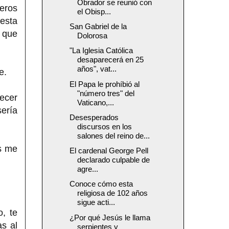
Obrador se reunió con
eros
el Obisp...
esta
San Gabriel de la
 que
Dolorosa
"La Iglesia Católica
desaparecerá en 25
años", vat...
e.
El Papa le prohíbió al
"número tres" del
necer
Vaticano,...
sería
Desesperados
discursos en los
salones del reino de...
s me
El cardenal George Pell
declarado culpable de
agre...
Conoce cómo esta
religiosa de 102 años
sigue acti...
, te
¿Por qué Jesús le llama
s al
serpientes y