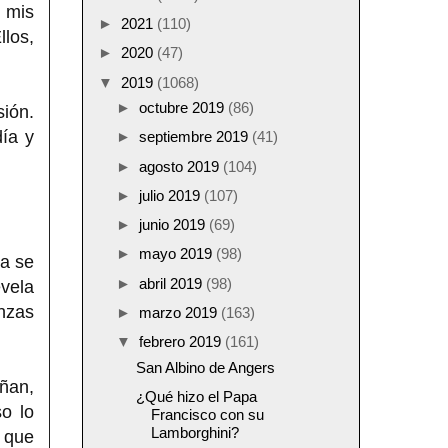
 mis
►
2021
(110)
los,
►
2020
(47)
▼
2019
(1068)
►
octubre 2019
(86)
ión.
ía y
►
septiembre 2019
(41)
►
agosto 2019
(104)
►
julio 2019
(107)
►
junio 2019
(69)
►
mayo 2019
(98)
na se
►
abril 2019
(98)
evela
nzas
►
marzo 2019
(163)
▼
febrero 2019
(161)
San Albino de Angers
ñan,
¿Qué hizo el Papa
o lo
Francisco con su
Lamborghini?
r que