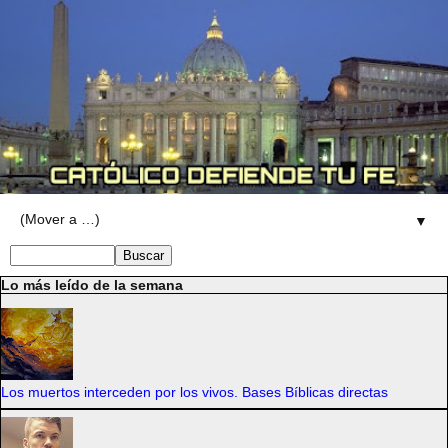
▼
Lo más leído de la semana
Los muertos interceden por los vivos. Bases Bíblicas directas