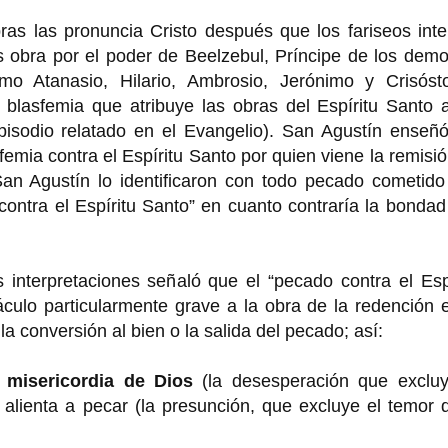
as las pronuncia Cristo después que los fariseos inte
s obra por el poder de Beelzebul, Príncipe de los dem
mo Atanasio, Hilario, Ambrosio, Jerónimo y Crisóst
blasfemia que atribuye las obras del Espíritu Santo a
episodio relatado en el Evangelio). San Agustín enseñ
emia contra el Espíritu Santo por quien viene la remisi
n Agustín lo identificaron con todo pecado cometido
“contra el Espíritu Santo” en cuanto contraría la bonda
interpretaciones señaló que el “pecado contra el Espí
ulo particularmente grave a la obra de la redención e
a conversión al bien o la salida del pecado; así:
 misericordia de Dios
(la desesperación que excluy
 alienta a pecar (la presunción, que excluye el temor 