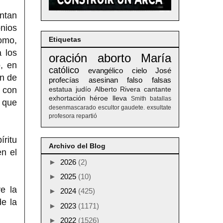
ntan
onios
omo,
Etiquetas
 los
oración
aborto
María
ó, en
católico
evangélico
cielo
José
ón de
profecías
asesinan
falso
falsas
 con
estatua
judío
Alberto
Rivera
cantante
exhortación
héroe
lleva
Smith
batallas
d que
desenmascarado
escultor
gaudete. exsultate
profesora
repartió
ritu
Archivo del Blog
n el
►
2026
(2)
►
2025
(10)
e la
►
2024
(425)
de la
►
2023
(1171)
►
2022
(1526)