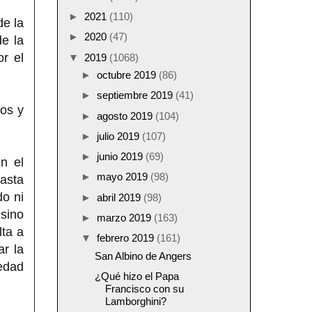
►
2021
(110)
de la
►
2020
(47)
de la
or el
▼
2019
(1068)
►
octubre 2019
(86)
►
septiembre 2019
(41)
nos y
►
agosto 2019
(104)
►
julio 2019
(107)
►
junio 2019
(69)
n el
►
mayo 2019
(98)
asta
o ni
►
abril 2019
(98)
 sino
►
marzo 2019
(163)
lta a
▼
febrero 2019
(161)
ar la
San Albino de Angers
edad
¿Qué hizo el Papa
Francisco con su
Lamborghini?