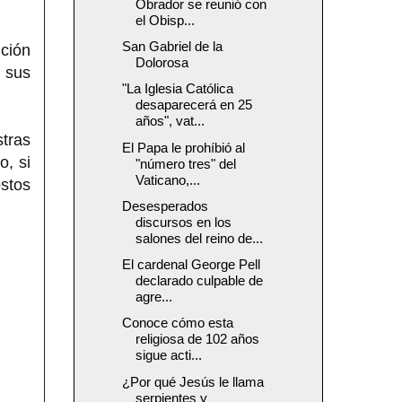
Obrador se reunió con
el Obisp...
San Gabriel de la
nción
Dolorosa
n sus
"La Iglesia Católica
desaparecerá en 25
años", vat...
tras
El Papa le prohíbió al
o, si
"número tres" del
Vaticano,...
stos
Desesperados
discursos en los
salones del reino de...
El cardenal George Pell
declarado culpable de
agre...
Conoce cómo esta
religiosa de 102 años
sigue acti...
¿Por qué Jesús le llama
serpientes y