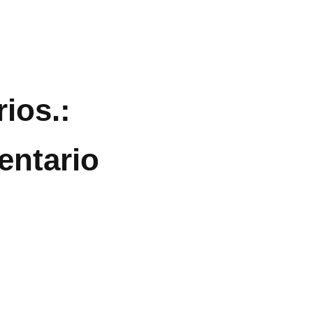
ios.:
entario