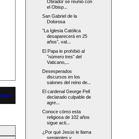
Obrador se reunió con
el Obisp...
San Gabriel de la
Dolorosa
"La Iglesia Católica
desaparecerá en 25
años", vat...
El Papa le prohíbió al
"número tres" del
Vaticano,...
Desesperados
discursos en los
salones del reino de...
El cardenal George Pell
tigua
declarado culpable de
agre...
Conoce cómo esta
religiosa de 102 años
sigue acti...
¿Por qué Jesús le llama
serpientes y