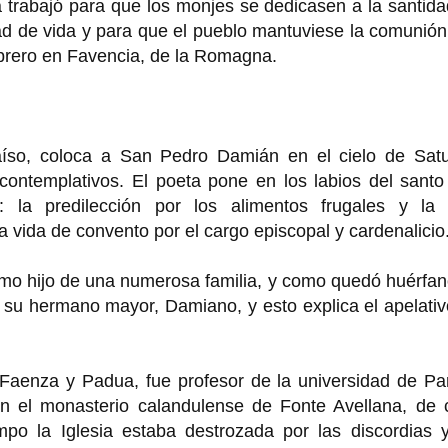
sia trabajó para que los monjes se dedicasen a la santid
idad de vida y para que el pueblo mantuviese la comunió
febrero en Favencia, de la Romagna.
raíso, coloca a San Pedro Damián en el cielo de Satu
contemplativos. El poeta pone en los labios del santo
a: la predilección por los alimentos frugales y la 
a vida de convento por el cargo episcopal y cardenalicio
imo hijo de una numerosa familia, y como quedó huérfa
su hermano mayor, Damiano, y esto explica el apelativ
aenza y Padua, fue profesor de la universidad de Pa
n el monasterio calandulense de Fonte Avellana, de 
mpo la Iglesia estaba destrozada por las discordias y