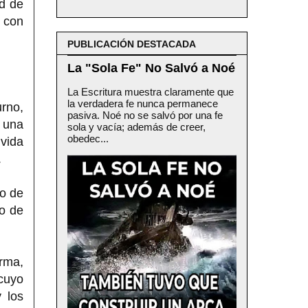
ad de
n con
PUBLICACIÓN DESTACADA
La "Sola Fe" No Salvó a Noé
La Escritura muestra claramente que
la verdadera fe nunca permanece
rno,
pasiva. Noé no se salvó por una fe
 una
sola y vacía; además de creer,
obedec...
vida
.
no de
o de
rma,
cuyo
 los