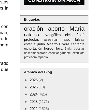
stos
es la
Etiquetas
 con
oración
aborto
María
ián,
católico
evangélico
cielo
José
rado
profecías
asesinan
falso
falsas
estatua
judío
Alberto
Rivera
cantante
 para
exhortación
héroe
lleva
Smith
batallas
desenmascarado
escultor
gaudete. exsultate
profesora
repartió
rado
 que
Archivo del Blog
►
2026
(2)
►
2025
(10)
►
2024
(425)
►
2023
(1171)
►
2022
(1526)