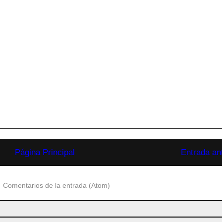
Página Principal
Entrada an
:
Comentarios de la entrada (Atom)