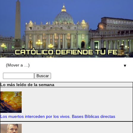
▼
Lo más leído de la semana
Los muertos interceden por los vivos. Bases Bíblicas directas