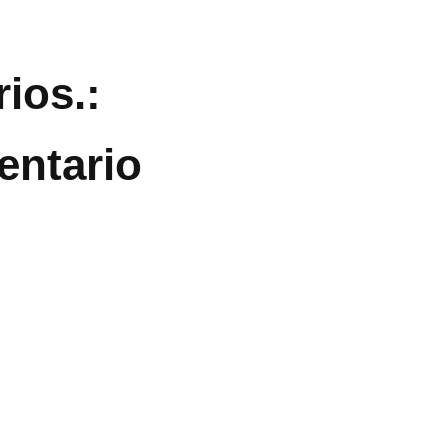
ios.:
entario