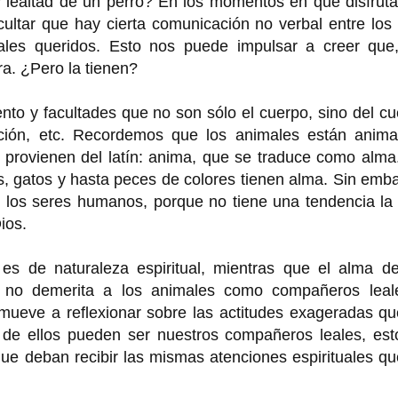
y lealtad de un perro? En los momentos en que disfrut
ltar que hay cierta comunicación no verbal entre los 
les queridos. Esto nos puede impulsar a creer que,
a. ¿Pero la tienen?
to y facultades que no son sólo el cuerpo, sino del c
ación, etc. Recordemos que los animales están anima
 provienen del latín: anima, que se traduce como alma
, gatos y hasta peces de colores tienen alma. Sin emb
 los seres humanos, porque no tiene una tendencia la 
ios.
 de naturaleza espiritual, mientras que el alma de
o no demerita a los animales como compañeros leal
 mueve a reflexionar sobre las actitudes exageradas q
de ellos pueden ser nuestros compañeros leales, est
que deban recibir las mismas atenciones espirituales q