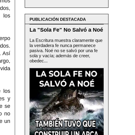
amos
dos,
 los
PUBLICACIÓN DESTACADA
La "Sola Fe" No Salvó a Noé
uerpo
La Escritura muestra claramente que
dos.
la verdadera fe nunca permanece
pasiva. Noé no se salvó por una fe
. Así
sola y vacía; además de creer,
argo,
obedec...
vida
 los
es y
ue se
o no
ue un