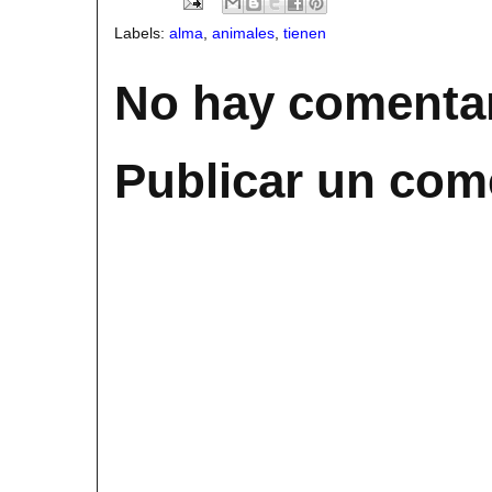
Labels:
alma
,
animales
,
tienen
No hay comentar
Publicar un com