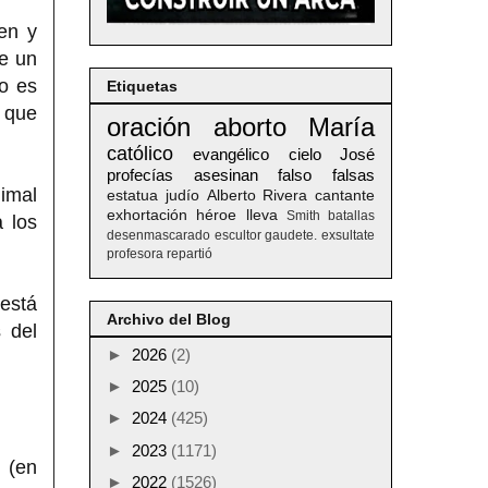
en y
e un
to es
Etiquetas
 que
oración
aborto
María
católico
evangélico
cielo
José
profecías
asesinan
falso
falsas
nimal
estatua
judío
Alberto
Rivera
cantante
exhortación
héroe
lleva
Smith
batallas
 los
desenmascarado
escultor
gaudete. exsultate
profesora
repartió
está
Archivo del Blog
s del
►
2026
(2)
►
2025
(10)
►
2024
(425)
►
2023
(1171)
(en
►
2022
(1526)