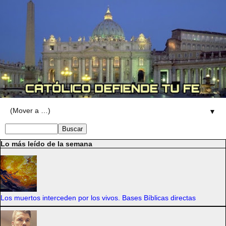
▼
Lo más leído de la semana
Los muertos interceden por los vivos. Bases Bíblicas directas