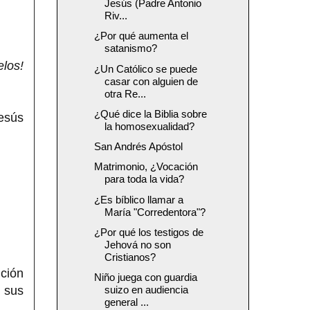
Jesús (Padre Antonio
Riv...
¿Por qué aumenta el
satanismo?
los!
¿Un Católico se puede
casar con alguien de
otra Re...
¿Qué dice la Biblia sobre
Jesús
la homosexualidad?
San Andrés Apóstol
Matrimonio, ¿Vocación
para toda la vida?
¿Es bíblico llamar a
María "Corredentora"?
¿Por qué los testigos de
Jehová no son
Cristianos?
nción
Niño juega con guardia
n sus
suizo en audiencia
general ...