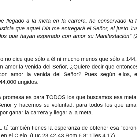
e llegado a la meta en la carrera, he conservado la f
ticia que aquel Día me entregará el Señor, el justo Ju
 los que hayan esperado con amor su Manifestación” (
lo no dice que sólo a él ni mucho menos que sólo a 144
 amor la venida del Señor, ¿Quiere decir que entonces
con amor la venida del Señor? Pues según ellos, e
144,000 ungidos.
 la promesa es para TODOS los que buscamos esa meta
Señor y hacemos su voluntad, para todos los que ama
or ganar la carrera y llegar a la meta.
, tú también tienes la esperanza de obtener esa “coro
 en el Cielo. (Luc 23,42-43 Rom 6,8; 1Tes 4,17)