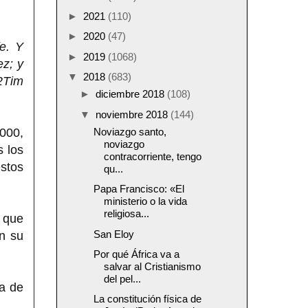
►
2021
(110)
►
2020
(47)
e. Y
►
2019
(1068)
ez; y
▼
2018
(683)
2Tim
►
diciembre 2018
(108)
▼
noviembre 2018
(144)
,000,
Noviazgo santo,
noviazgo
 los
contracorriente, tengo
stos
qu...
Papa Francisco: «El
ministerio o la vida
religiosa...
 que
San Eloy
n su
Por qué África va a
salvar al Cristianismo
del pel...
na de
La constitución física de