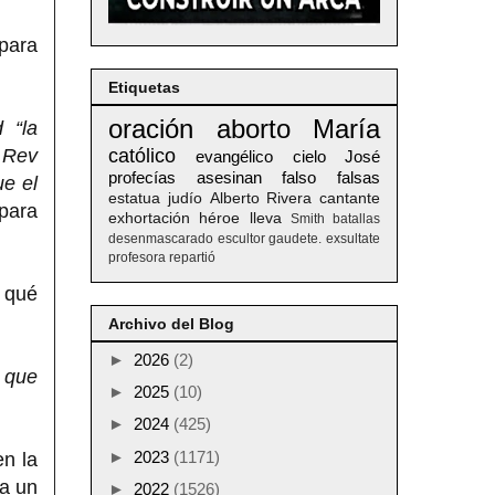
 para
Etiquetas
oración
aborto
María
 “la
; Rev
católico
evangélico
cielo
José
profecías
asesinan
falso
falsas
ue el
estatua
judío
Alberto
Rivera
cantante
 para
exhortación
héroe
lleva
Smith
batallas
desenmascarado
escultor
gaudete. exsultate
profesora
repartió
 qué
Archivo del Blog
►
2026
(2)
a que
►
2025
(10)
►
2024
(425)
►
2023
(1171)
en la
a un
►
2022
(1526)