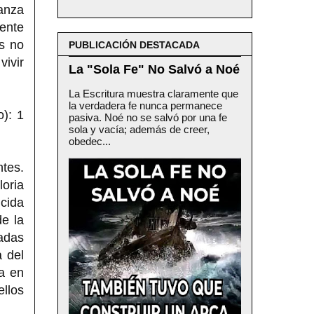
anza
mente
s no
PUBLICACIÓN DESTACADA
vivir
La "Sola Fe" No Salvó a Noé
La Escritura muestra claramente que
la verdadera fe nunca permanece
o): 1
pasiva. Noé no se salvó por una fe
sola y vacía; además de creer,
obedec...
ntes.
loria
cida
de la
sadas
 del
a en
ellos