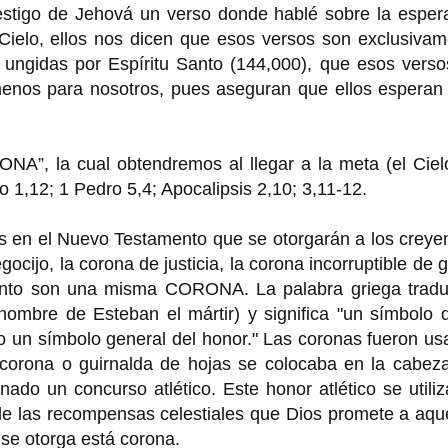
estigo de Jehová un verso donde hablé sobre la esper
 Cielo, ellos nos dicen que esos versos son exclusiva
ungidas por Espíritu Santo (144,000), que esos verso
menos para nosotros, pues aseguran que ellos esperan 
NA”, la cual obtendremos al llegar a la meta (el Ciel
o 1,12; 1 Pedro 5,4; Apocalipsis 2,10; 3,11-12.
s en el Nuevo Testamento que se otorgarán a los creye
gocijo, la corona de justicia, la corona incorruptible de g
junto son una misma CORONA. La palabra griega tradu
nombre de Esteban el mártir) y significa "un símbolo 
 o un símbolo general del honor." Las coronas fueron u
 corona o guirnalda de hojas se colocaba en la cabeza
o un concurso atlético. Este honor atlético se utiliz
de las recompensas celestiales que Dios promete a aqu
 se otorga está corona.