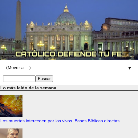
▼
Lo más leído de la semana
Los muertos interceden por los vivos. Bases Bíblicas directas