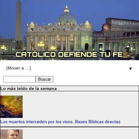
▼
Lo más leído de la semana
Los muertos interceden por los vivos. Bases Bíblicas directas