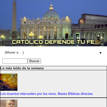
▼
Lo más leído de la semana
Los muertos interceden por los vivos. Bases Bíblicas directas