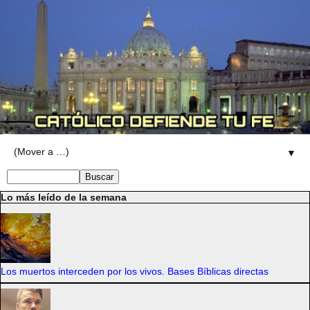
▼
Lo más leído de la semana
Los muertos interceden por los vivos. Bases Bíblicas directas