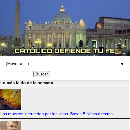
▼
Lo más leído de la semana
Los muertos interceden por los vivos. Bases Bíblicas directas