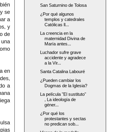
mbién
San Saturnino de Tolosa
 y se
¿Por qué algunos
mar a
templos y catedrales
Católicas ll...
os, y
La creencia en la
do de
maternidad Divina de
 una
María antes...
 como
Luchador sufre grave
accidente y agradece
a la Vir...
ga en
Santa Catalina Labouré
ndes,
¿Pueden cambiar los
do a
Dogmas de la Iglesia?
mana
La película "El sustituto"
, La ideología de
iega
géner...
¿Por qué los
protestantes y sectas
pulsa
no predican sob...
opias