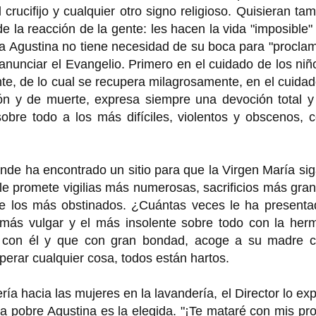
rucifijo y cualquier otro signo religioso. Quisieran ta
e la reacción de la gente: les hacen la vida "imposible"
na Agustina no tiene necesidad de su boca para "procla
nunciar el Evangelio. Primero en el cuidado de los niñ
e, de lo cual se recupera milagrosamente, en el cuida
ión y de muerte, expresa siempre una devoción total y
sobre todo a los más difíciles, violentos y obscenos,
nde ha encontrado un sitio para que la Virgen María si
y le promete vigilias más numerosas, sacrificios más gra
 de los más obstinados. ¿Cuántas veces le ha presenta
 más vulgar y el más insolente sobre todo con la her
es con él y que con gran bondad, acoge a su madre c
perar cualquier cosa, todos están hartos.
 hacia las mujeres en la lavandería, el Director lo ex
 la pobre Agustina es la elegida. "¡Te mataré con mis pr