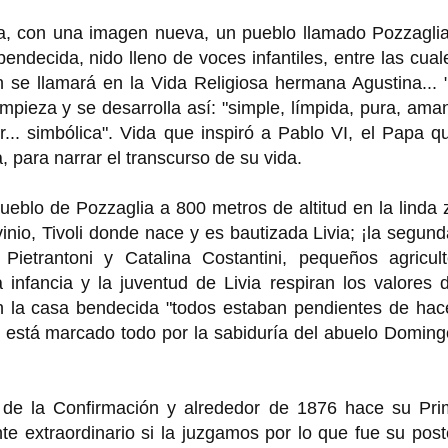
vía, con una imagen nueva, un pueblo llamado Pozzagli
endecida, nido lleno de voces infantiles, entre las cual
n se llamará en la Vida Religiosa hermana Agustina... 
ieza y se desarrolla así: "simple, límpida, pura, aman
jor... simbólica". Vida que inspiró a Pablo VI, el Papa q
, para narrar el transcurso de su vida.
eblo de Pozzaglia a 800 metros de altitud en la linda
vinio, Tivoli donde nace y es bautizada Livia; ¡la segun
ietrantoni y Catalina Costantini, pequeños agricult
a infancia y la juventud de Livia respiran los valores 
 en la casa bendecida "todos estaban pendientes de hac
o está marcado todo por la sabiduría del abuelo Domin
o de la Confirmación y alrededor de 1876 hace su Pri
 extraordinario si la juzgamos por lo que fue su post