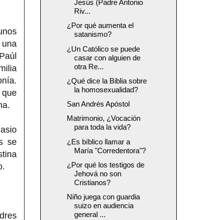
Jesús (Padre Antonio
Riv...
¿Por qué aumenta el
unos
satanismo?
e una
¿Un Católico se puede
 Paúl
casar con alguien de
otra Re...
milia
onía.
¿Qué dice la Biblia sobre
la homosexualidad?
o que
San Andrés Apóstol
na.
Matrimonio, ¿Vocación
para toda la vida?
nasio
es se
¿Es bíblico llamar a
María "Corredentora"?
tina
¿Por qué los testigos de
o.
Jehová no son
Cristianos?
Niño juega con guardia
suizo en audiencia
general ...
adres