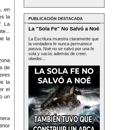
a, en
es la
PUBLICACIÓN DESTACADA
". La
La "Sola Fe" No Salvó a Noé
te...
ue la
La Escritura muestra claramente que
la verdadera fe nunca permanece
pasiva. Noé no se salvó por una fe
sola y vacía; además de creer,
obedec...
 zona
da de
ores
de la
er el
go un
mera
erior