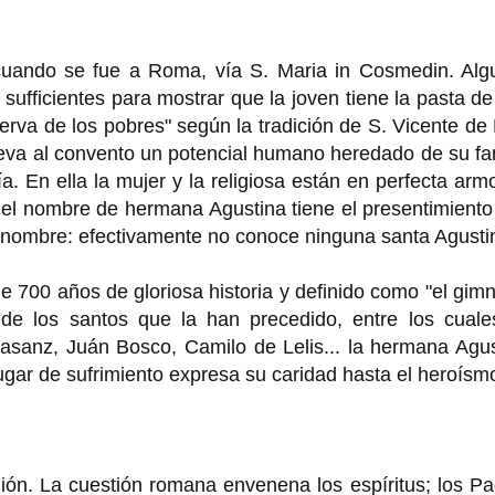
cuando se fue a Roma, vía S. Maria in Cosmedin. Alg
ufficientes para mostrar que la joven tiene la pasta d
erva de los pobres" según la tradición de S. Vicente de
 lleva al convento un potencial humano heredado de su fa
a. En ella la mujer y la religiosa están en perfecta arm
a el nombre de hermana Agustina tiene el presentimient
 nombre: efectivamente no conoce ninguna santa Agusti
ne 700 años de gloriosa historia y definido como "el gim
as de los santos que la han precedido, entre los cual
asanz, Juán Bosco, Camilo de Lelis... la hermana Agus
lugar de sufrimiento expresa su caridad hasta el heroísm
ligión. La cuestión romana envenena los espíritus; los P