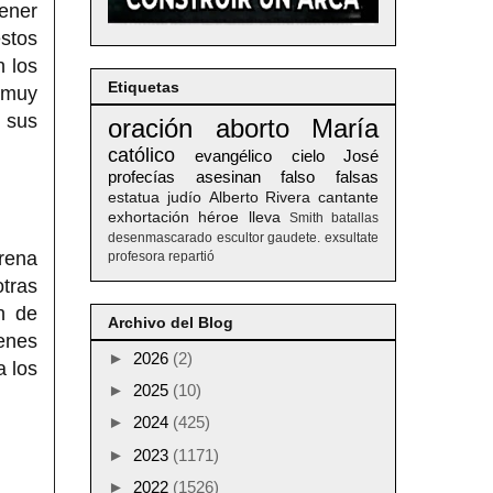
tener
stos
 los
Etiquetas
a muy
e sus
oración
aborto
María
católico
evangélico
cielo
José
profecías
asesinan
falso
falsas
estatua
judío
Alberto
Rivera
cantante
exhortación
héroe
lleva
Smith
batallas
desenmascarado
escultor
gaudete. exsultate
arena
profesora
repartió
otras
n de
Archivo del Blog
enes
►
2026
(2)
a los
►
2025
(10)
►
2024
(425)
►
2023
(1171)
►
2022
(1526)