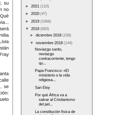
, su
►
2021
(110)
ón no
►
2020
(47)
¿Qué
►
2019
(1068)
a...
 será
▼
2018
(683)
milia
►
diciembre 2018
(108)
Livia
▼
noviembre 2018
(144)
stán
Noviazgo santo,
noviazgo
 Fray
contracorriente, tengo
qu...
Papa Francisco: «El
anta
ministerio o la vida
calle
religiosa...
, se
San Eloy
ción:
Por qué África va a
buelo
salvar al Cristianismo
del pel...
La constitución física de