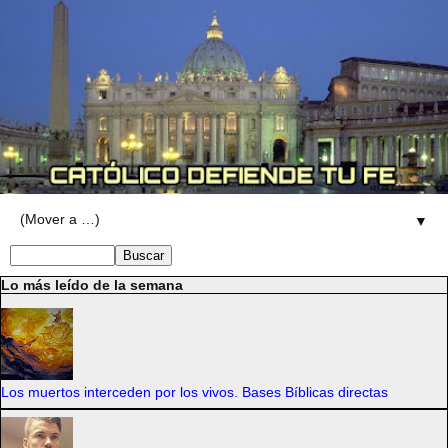
▼
Lo más leído de la semana
Los muertos interceden por los vivos. Bases Bíblicas directas