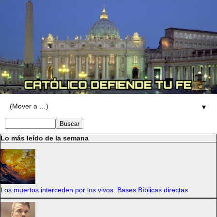
▼
Lo más leído de la semana
Los muertos interceden por los vivos. Bases Bíblicas directas