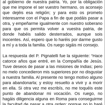
al gobierno de nuestra patria. Yo, por la obligación
que me impone el ser vuestro hermano, os aconsejo
que dejéis esa religión; y para esto os prometo
interesarme con el Papa a fin de que podáis pasar a
otra, y empeñarme igualmente con nuestro soberano
para que os permita volver a vuestra patria, de
donde habéis salido desterrados, aunque sois
inocentes. Así, espero que lo haréis por darme gusto
a mí y a toda la familia. Os ruego sigáis mi consejo.
La respuesta del P. Pignatelli fue la siguiente: “Hace
catorce años que entré‚ en la Compañía de Jesús.
Tuve deseos de pasar a las misiones de Indias; pero
no melo concedieron mis superiores por no disgustar
a nuestra familia. Al presente no tengo motivo alguno
para abandonarla; y estoy resuelto a vivir y a morir
en ella. Si otra vez me escribís, no me toquéis este
punto de abandonar mi vocación. Os ruego, no
hagáis diligencia alguna en Roma para conseguirme
la facultad de pasar a otra orden; porque no lo haré