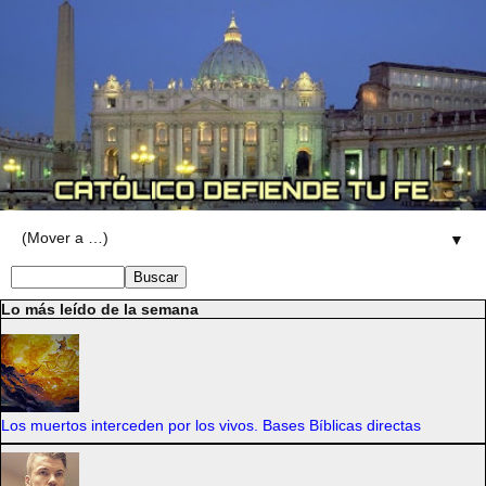
▼
Lo más leído de la semana
Los muertos interceden por los vivos. Bases Bíblicas directas