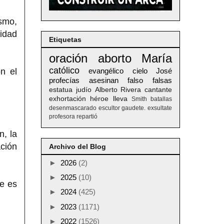
ismo,
ridad
Etiquetas
oración
aborto
María
católico
n el
evangélico
cielo
José
profecías
asesinan
falso
falsas
estatua
judío
Alberto
Rivera
cantante
exhortación
héroe
lleva
Smith
batallas
desenmascarado
escultor
gaudete. exsultate
profesora
repartió
n, la
ación
Archivo del Blog
►
2026
(2)
►
2025
(10)
ue es
►
2024
(425)
►
2023
(1171)
►
2022
(1526)