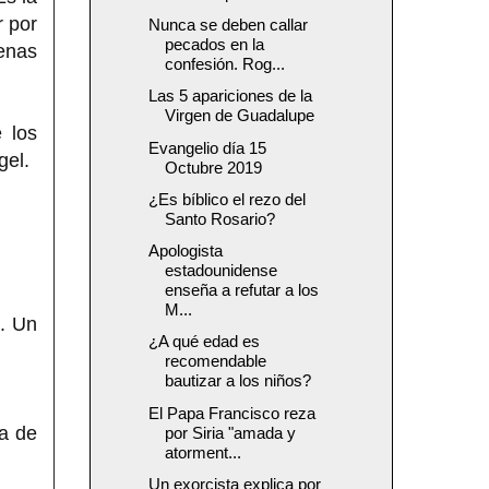
r por
Nunca se deben callar
pecados en la
uenas
confesión. Rog...
Las 5 apariciones de la
Virgen de Guadalupe
 los
Evangelio día 15
gel.
Octubre 2019
¿Es bíblico el rezo del
Santo Rosario?
Apologista
estadounidense
enseña a refutar a los
M...
. Un
¿A qué edad es
recomendable
bautizar a los niños?
El Papa Francisco reza
na de
por Siria "amada y
atorment...
Un exorcista explica por