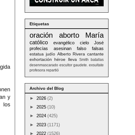
Etiquetas
oración
aborto
María
católico
evangélico
cielo
José
profecías
asesinan
falso
falsas
estatua
judío
Alberto
Rivera
cantante
exhortación
héroe
lleva
Smith
batallas
desenmascarado
escultor
gaudete. exsultate
igida
profesora
repartió
Archivo del Blog
ponen
an y
►
2026
(2)
 los
►
2025
(10)
►
2024
(425)
►
2023
(1171)
►
2022
(1526)