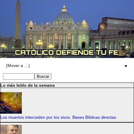
▼
Lo más leído de la semana
Los muertos interceden por los vivos. Bases Bíblicas directas