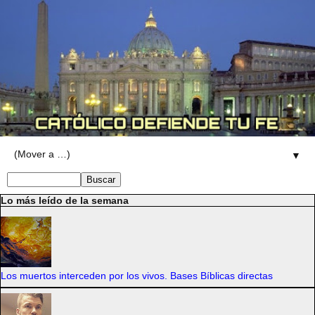
▼
Lo más leído de la semana
Los muertos interceden por los vivos. Bases Bíblicas directas