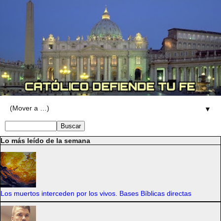
▼
Lo más leído de la semana
Los muertos interceden por los vivos. Bases Bíblicas directas