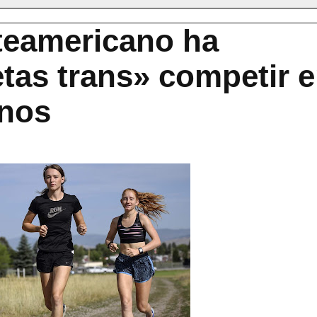
teamericano ha
etas trans» competir 
inos