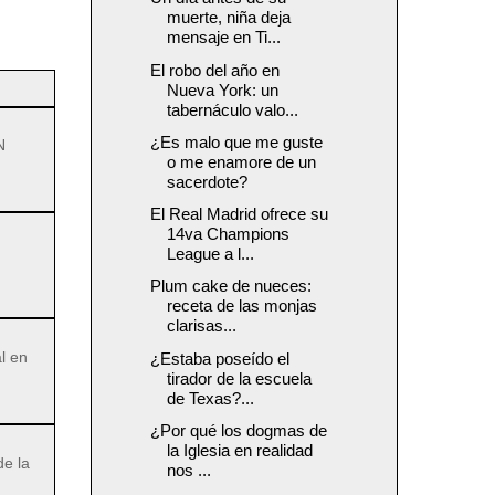
muerte, niña deja
mensaje en Ti...
El robo del año en
Nueva York: un
tabernáculo valo...
¿Es malo que me guste
N
o me enamore de un
sacerdote?
El Real Madrid ofrece su
14va Champions
League a l...
Plum cake de nueces:
receta de las monjas
clarisas...
l en
¿Estaba poseído el
tirador de la escuela
de Texas?...
¿Por qué los dogmas de
la Iglesia en realidad
de la
nos ...