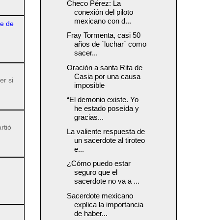
Checo Pérez: La
conexión del piloto
mexicano con d...
re de
Fray Tormenta, casi 50
años de ´luchar´ como
sacer...
Oración a santa Rita de
Casia por una causa
er si
imposible
“El demonio existe. Yo
he estado poseída y
gracias...
rtió
La valiente respuesta de
un sacerdote al tiroteo
e...
¿Cómo puedo estar
seguro que el
sacerdote no va a ...
Sacerdote mexicano
explica la importancia
de haber...