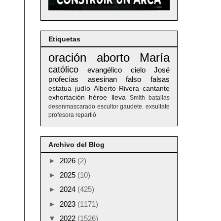
Etiquetas
oración
aborto
María
católico
evangélico
cielo
José
profecías
asesinan
falso
falsas
estatua
judío
Alberto
Rivera
cantante
exhortación
héroe
lleva
Smith
batallas
desenmascarado
escultor
gaudete. exsultate
profesora
repartió
Archivo del Blog
►
2026
(2)
►
2025
(10)
►
2024
(425)
►
2023
(1171)
▼
2022
(1526)