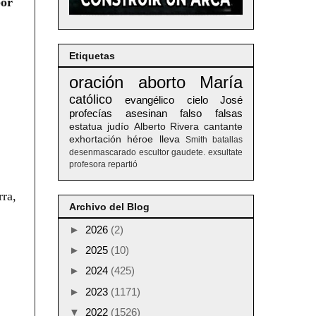
por
Etiquetas
oración
aborto
María
católico
evangélico
cielo
José
profecías
asesinan
falso
falsas
estatua
judío
Alberto
Rivera
cantante
exhortación
héroe
lleva
Smith
batallas
desenmascarado
escultor
gaudete. exsultate
profesora
repartió
rra,
Archivo del Blog
►
2026
(2)
►
2025
(10)
►
2024
(425)
►
2023
(1171)
▼
2022
(1526)