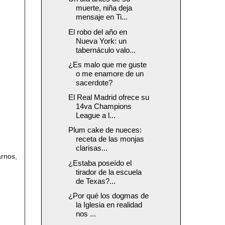
muerte, niña deja
mensaje en Ti...
El robo del año en
Nueva York: un
tabernáculo valo...
¿Es malo que me guste
o me enamore de un
sacerdote?
El Real Madrid ofrece su
14va Champions
League a l...
Plum cake de nueces:
receta de las monjas
clarisas...
rnos,
¿Estaba poseído el
tirador de la escuela
de Texas?...
¿Por qué los dogmas de
la Iglesia en realidad
nos ...