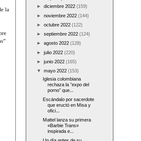
►
diciembre 2022
(159)
de la
►
noviembre 2022
(144)
►
octubre 2022
(122)
bre
►
septiembre 2022
(124)
as”
►
agosto 2022
(128)
►
julio 2022
(220)
►
junio 2022
(165)
▼
mayo 2022
(153)
Iglesia colombiana
rechaza la "expo del
porno" que...
Escándalo por sacerdote
que eructó en Misa y
ofici...
Mattel lanza su primera
«Barbie Trans»
inspirada e...
Un día antes de su