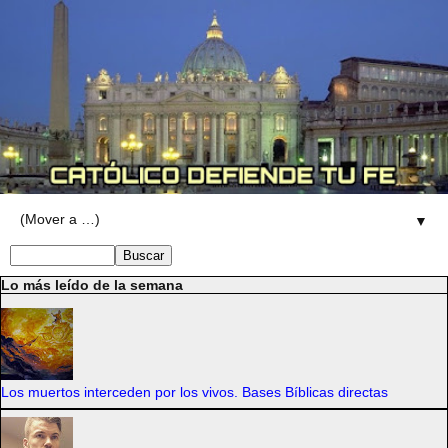
▼
Lo más leído de la semana
Los muertos interceden por los vivos. Bases Bíblicas directas