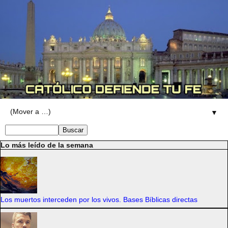
▼
Lo más leído de la semana
Los muertos interceden por los vivos. Bases Bíblicas directas