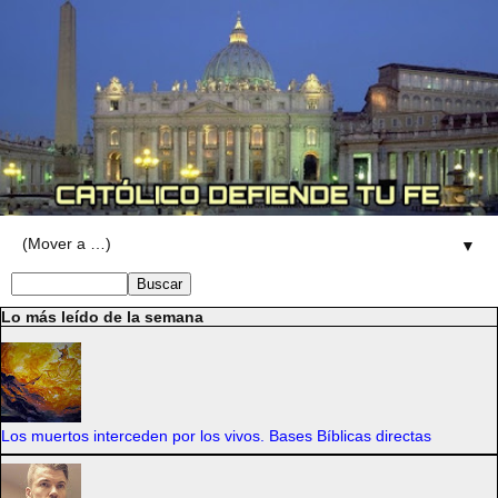
▼
Lo más leído de la semana
Los muertos interceden por los vivos. Bases Bíblicas directas