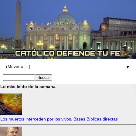
▼
Lo más leído de la semana
Los muertos interceden por los vivos. Bases Bíblicas directas