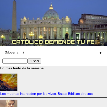
▼
Lo más leído de la semana
Los muertos interceden por los vivos. Bases Bíblicas directas